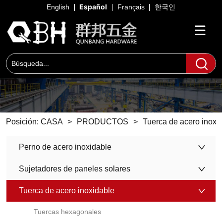
Español
English
Français
한국인
Posición:
CASA
>
PRODUCTOS
>
Tuerca de acero inoxi
Perno de acero inoxidable
Sujetadores de paneles solares
Tuerca de acero inoxidable
Tuercas hexagonales