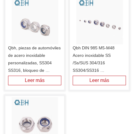
Qbh, piezas de automóviles 
Qbh DIN 985 M5-M48 
de acero inoxidable 
Acero inoxidable SS 
personalizadas, SS304 
/Ss/SUS 304/316 
SS316, bloqueo de 
SS304/SS316 
inserción de nailon 
SUS304/SUS316 DIN985 
Leer más
Leer más
cuadrado, bloqueo Ss 304 
Tuercas hexagonales de 
316, tuerca Nylock
par prevaleciente de nailon