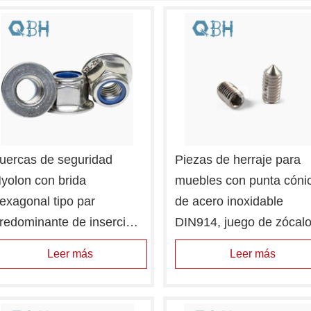
uercas de seguridad 
Piezas de herraje para 
yolon con brida 
muebles con punta cónic
exagonal tipo par 
de acero inoxidable 
redominante de inserción 
DIN914, juego de zócalo
o metálica DIN6926
hexagonal, manija de 
Leer más
Leer más
puerta, tornillo de bloque
de fijación