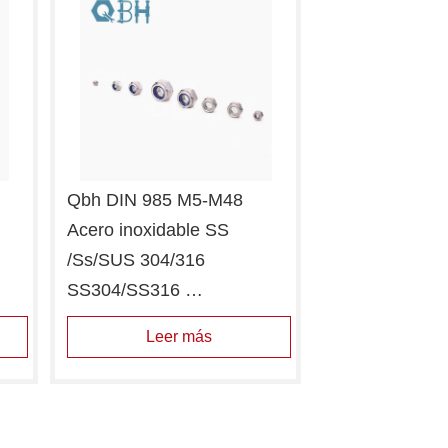
Qbh DIN 985 M5-M48 
Acero inoxidable SS 
/Ss/SUS 304/316 
SS304/SS316 
SUS304/SUS316 DIN985 
Leer más
Tuercas hexagonales de 
par prevaleciente de nailon