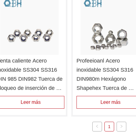
enta caliente Acero 
Profeeioanl Acero 
noxidable SS304 SS316 
inoxidable SS304 S316 
IN 985 DIN982 Tuerca de 
DIN980m Hexágono 
loqueo de inserción de 
Shapehex Tuerca de 
ylon
bloqueo de inserción de 
Leer más
Leer más
metal
1