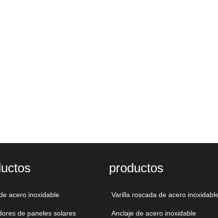
AS/BS/GB,
AS/BS/GB,
ductos
productos
AS/BS/GB,
de acero inoxidable
Varilla roscada de acero inoxidabl
dores de paneles solares
Anclaje de acero inoxidable