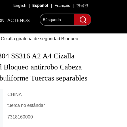
Español
English
Français
한국인
ONTÁCTENOS
izalla giratoria de seguridad Bloqueo
304 SS316 A2 A4 Cizalla 
ad Bloqueo antirrobo Cabeza 
buliforme Tuercas separables