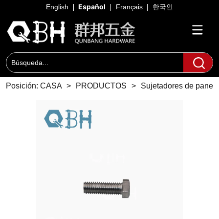
Español
English
Français
한국인
Posición:
CASA
>
PRODUCTOS
>
Sujetadores de panele