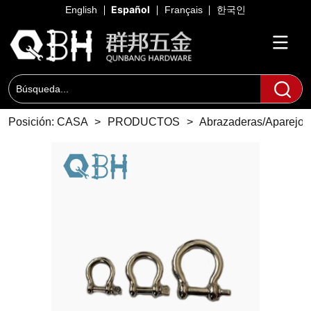
Español
English
Français
한국인
Posición:
CASA
>
PRODUCTOS
>
Abrazaderas/Aparejo