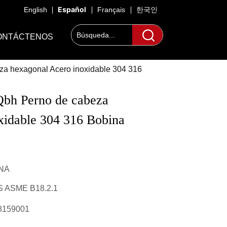
Español
English
Français
한국인
ONTÁCTENOS
za hexagonal Acero inoxidable 304 316
Qbh Perno de cabeza 
idable 304 316 Bobina 