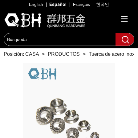
Español
English
Français
한국인
Posición:
CASA
>
PRODUCTOS
>
Tuerca de acero inoxi