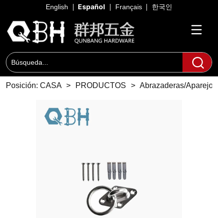
Español
English
Français
한국인
Posición:
CASA
>
PRODUCTOS
>
Abrazaderas/Aparejo