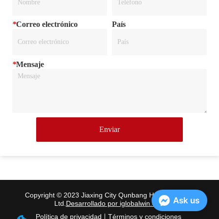
*
Correo electrónico
País
*
Mensaje
Enviar
Copyright © 2023 Jiaxing City Qunbang Hardware Co.,
Ask us
Ltd.
Desarrollado por iglobalwin.com
Política de privacidad
Términos y condiciones