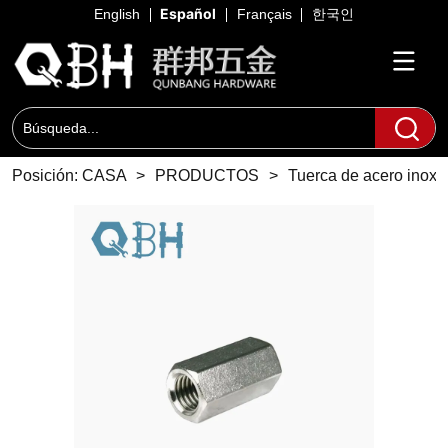
Español
English
Français
한국인
Posición:
CASA
>
PRODUCTOS
>
Tuerca de acero inoxi