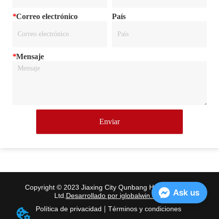
*
Correo electrónico
País
*
Mensaje
Enviar
Copyright © 2023 Jiaxing City Qunbang Hardware Co.,
Ask us
Ltd.
Desarrollado por iglobalwin.com
Política de privacidad
Términos y condiciones